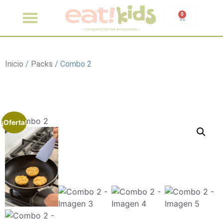
0
Preguntas Frecuentes
eat! Viandas
Inicio
/
Packs
/ Combo 2
¡Oferta!