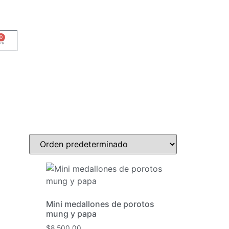
0
Mini medallones de porotos
mung y papa
$
8.500,00