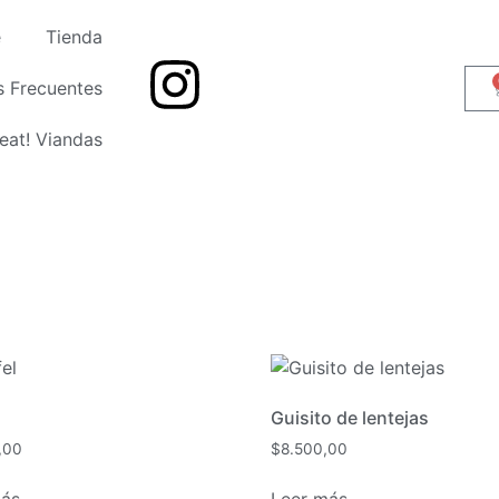
e
Tienda
s Frecuentes
eat! Viandas
Guisito de lentejas
,00
$
8.500,00
más
Leer más